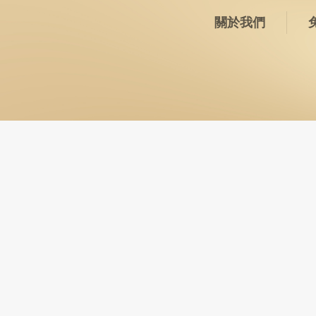
2026 年 1 月
2025 年 12 月
2025 年 11 月
2025 年 10 月
2025 年 9 月
2025 年 8 月
2025 年 7 月
2025 年 6 月
2025 年 5 月
2025 年 4 月
2025 年 1 月
2024 年 12 月
2024 年 11 月
2024 年 10 月
2024 年 9 月
2023 年 6 月
2023 年 5 月
2023 年 4 月
2023 年 3 月
2023 年 2 月
2023 年 1 月