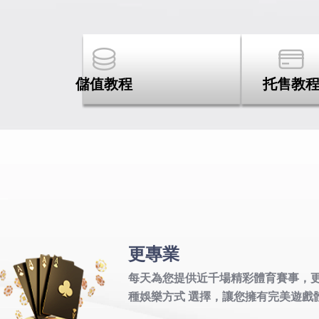
包你發娛樂城
，
沙龍百家樂
，
bcr娛樂城
，
滿貫大亨
，
錢街儲值
，
HOYA娛樂城
，
拼多多娛樂城
，
GS娛樂城
，
線上直播王
，
play娛樂城
，
hello av girl
，
kubet
，
kubet
，
kubet
,
kubet
,
kubet
,